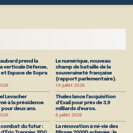
aubard prend la
Le numérique, nouveau
la verticale Défense,
champ de bataille de la
 et Espace de Sopra
souveraineté française
(rapport parlementaire).
 2026
16 juillet 2026
l Levacher
Thales lance l’acquisition
mé à la présidence
d’Exail pour près de 3,9
 pour deux ans.
milliards d’euros.
 2026
6 juillet 2026
 combat du futur :
La rénovation à mi-vie des
 d’Éric Trappier, PDG
Mirage 2000D achevée : le