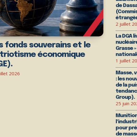
de Dassa
(Commiss
étrangèr
2 juillet 2
La DGA li
nucléair
s fonds souverains et le
Grasse » 
triotisme économique
national
1 juillet 2
GE).
Masse, v
illet 2026
: les no
de la pu
tendance
Group).
25 juin 2
Munition
l’industr
pour pré
de mass