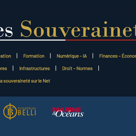
vation
Formation
Numérique – IA
Finances – Écono
ères
Infrastructures
Droit – Normes
a souveraineté sur le Net