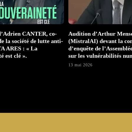
 d’Adrien CANTER, co-
Audition d’Arthur Mens
e la société de lutte anti-
(MistralAI) devant la c
TA ARES : « La
d’enquête de l’Assemblée
é est clé ».
sur les vulnérabilités nu
13 mai 2026