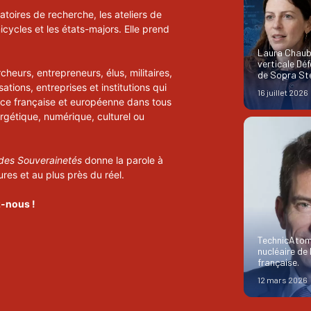
atoires de recherche, les ateliers de
icycles et les états-majors. Elle prend
Laura Chauba
verticale Dé
eurs, entrepreneurs, élus, militaires,
de Sopra Ste
ations, entreprises et institutions qui
16 juillet 2026
ce française et européenne dans tous
ergétique, numérique, culturel ou
 des Souverainetés
donne la parole à
res et au plus près du réel.
z-nous !
TechnicAtom
nucléaire de
française.
12 mars 2026