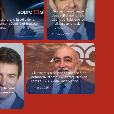
Pépites françaises —
Dassault Aviation : le
rd prend la tête de la
géant qui fabrique les
fense, Sécurité et Espace
meilleurs avions du
ria.
monde.
31 mars 2026
« Notre mix a du bon et profite à de
nombreux clients… » (entretien avec
l’amiral -2S- Jean Casabianca).
11 mars 2026
e, le cœur
 la marine