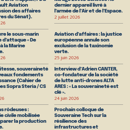
ult Aviation
dernier appareil livré à
ion des affaires
l’armée de l’Air et de l’Espace.
2 juillet 2026
es du Sénat).
026
vre le sous-marin
Aviation d’affaires : la justice
e d’attaque « De
européenne annule son
à la Marine
exclusion de la taxinomie
e.
verte.
026
25 juin 2026
itesse, souveraineté
Interview d’Adrien CANTER,
uveaux fondements
co-fondateur de la société
issance (Cahier de
de lutte anti-drones ALTA
s Sopra Steria / CS
ARES : « La souveraineté est
clé ».
026
24 juin 2026
s rôdeuses :
Prochain colloque de
ie civile mobilisée
Souveraine Tech sur la
parer la production
résilience des
e.
infrastructures et