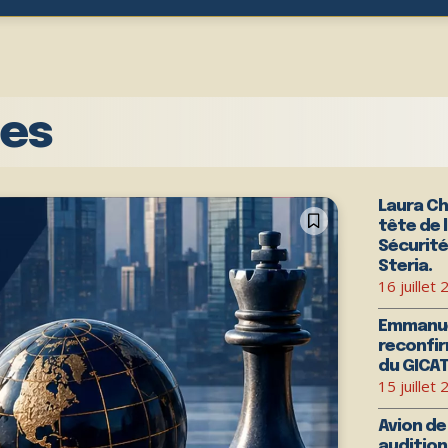
les
Laura Ch
tête de 
Sécurité
Steria.
16 juillet
Emmanue
reconfir
du GICAT
15 juillet
Avion de
audition