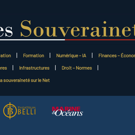
vation
Formation
Numérique – IA
Finances – Écono
ères
Infrastructures
Droit – Normes
a souveraineté sur le Net