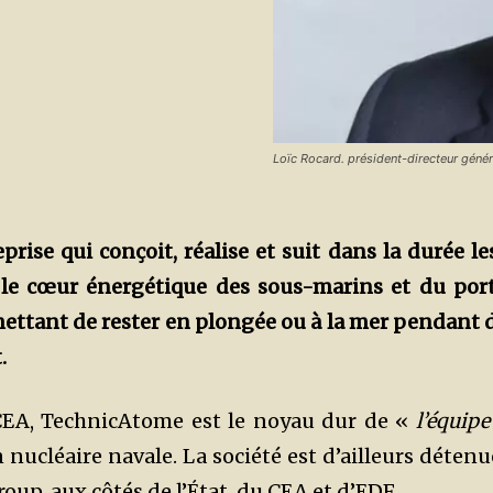
Loïc Rocard. président-directeur génér
eprise qui conçoit, réalise et suit dans la durée le
le cœur énergétique des sous-marins et du por
mettant de rester en plongée ou à la mer pendant 
.
CEA, TechnicAtome est le noyau dur de «
l’équipe
 nucléaire navale. La société est d’ailleurs détenu
oup, aux côtés de l’État, du CEA et d’EDF.