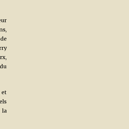
eur
ns,
 de
rry
rx,
 du
 et
els
 la