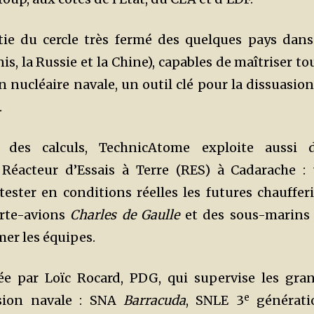
rtie du cercle très fermé des quelques pays dans
s, la Russie et la Chine), capables de maîtriser to
n nucléaire navale, un outil clé pour la dissuasion
.
 des calculs, TechnicAtome exploite aussi 
 Réacteur d’Essais à Terre (RES) à Cadarache :
ester en conditions réelles les futures chaufferi
orte-avions
Charles de Gaulle
et des sous-marins
rmer les équipes.
ée par Loïc Rocard, PDG, qui supervise les gra
e
sion navale : SNA
Barracuda
, SNLE 3
générati