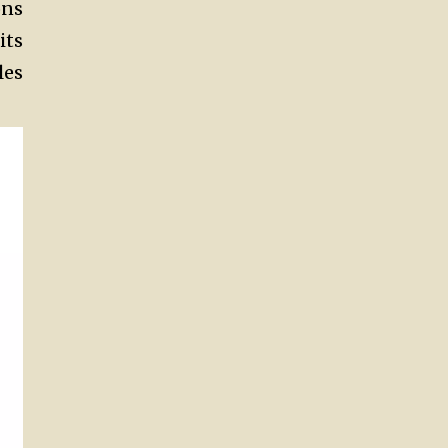
ons
its
les