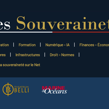
vation
Formation
Numérique – IA
Finances – Écono
ères
Infrastructures
Droit – Normes
a souveraineté sur le Net