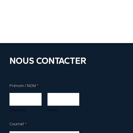
NOUS CONTACTER
Prénom / NOM
*
Prénom
Nom
/
Courriel
*
N
O