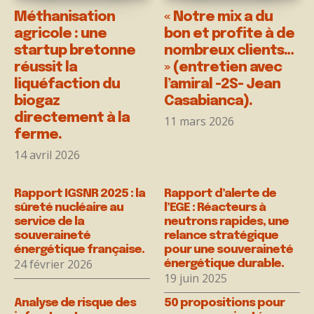
Méthanisation
« Notre mix a du
agricole : une
bon et profite à de
startup bretonne
nombreux clients…
réussit la
» (entretien avec
liquéfaction du
l’amiral -2S- Jean
biogaz
Casabianca).
directement à la
11 mars 2026
ferme.
14 avril 2026
Rapport IGSNR 2025 : la
Rapport d’alerte de
sûreté nucléaire au
l’EGE : Réacteurs à
service de la
neutrons rapides, une
souveraineté
relance stratégique
énergétique française.
pour une souveraineté
24 février 2026
énergétique durable.
19 juin 2025
Analyse de risque des
50 propositions pour