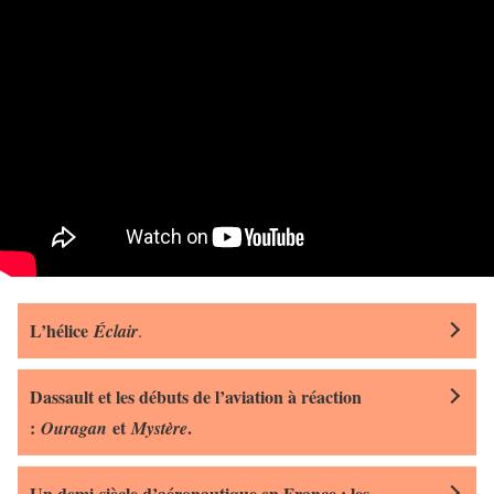
L’hélice
Éclair
.
Dassault et les débuts de l’aviation à réaction
:
et
.
Ouragan
Mystère
Un demi-siècle d’aéronautique en France : les