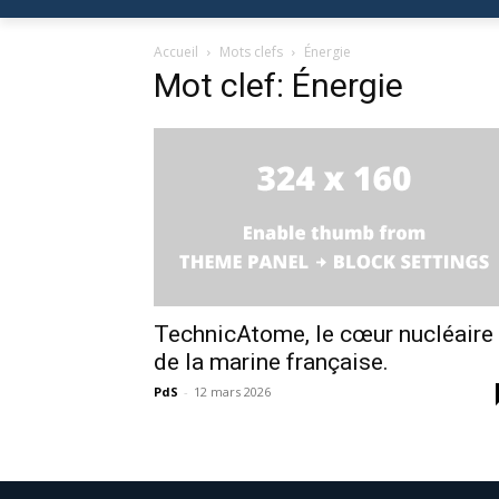
Accueil
Mots clefs
Énergie
Mot clef: Énergie
TechnicAtome, le cœur nucléaire
de la marine française.
PdS
-
12 mars 2026