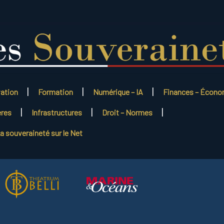
vation
Formation
Numérique – IA
Finances – Écono
ères
Infrastructures
Droit – Normes
a souveraineté sur le Net