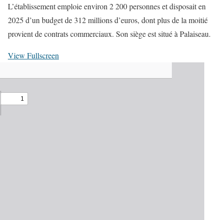
L’établissement emploie environ 2 200 personnes et disposait en
2025 d’un budget de 312 millions d’euros, dont plus de la moitié
provient de contrats commerciaux. Son siège est situé à Palaiseau.
View Fullscreen
A
l
l
e
r
a
u
c
o
n
t
e