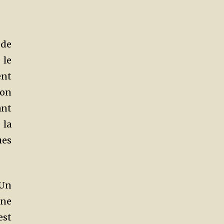
 de
 le
ent
ion
ant
 la
ues
 Un
 ne
est