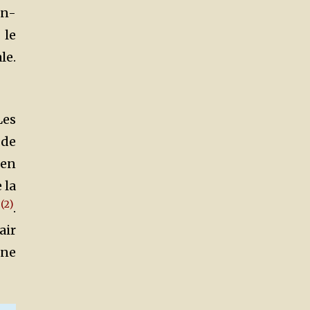
on-
 le
le.
Les
 de
 en
 la
(2)
F
.
air
 ne