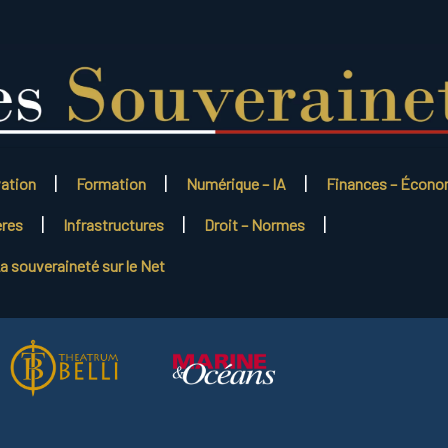
vation
Formation
Numérique – IA
Finances – Écono
ères
Infrastructures
Droit – Normes
a souveraineté sur le Net