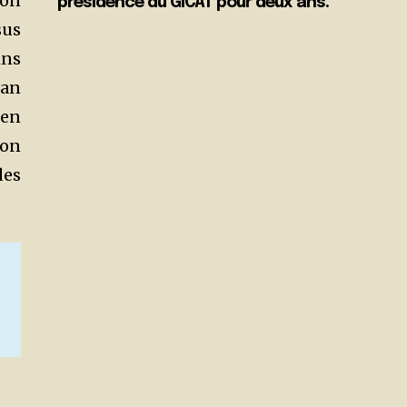
ion
présidence du GICAT pour deux ans.
sus
ins
 an
 en
ion
des