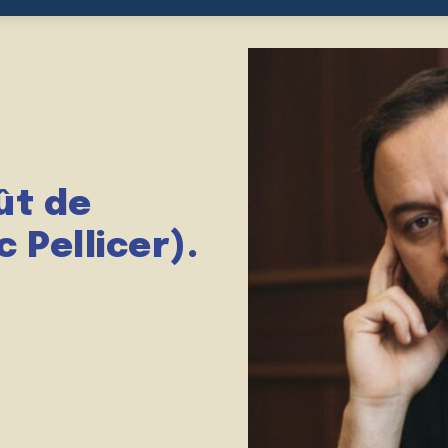
ût de
 Pellicer).