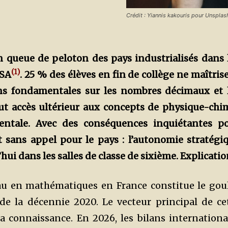
Crédit : Yiannis kakouris pour Unsplas
n queue de peloton des pays industrialisés dans 
(
1)
ISA
. 25 % des él
è
ves en fin de coll
è
ge ne maîtris
ons fondamentales sur les nombres décimaux et 
out accès ultérieur aux concepts de physique-chi
entale. Avec des conséquences inquiétantes p
t sans appel pour le pays : l’autonomie strat
égi
hui dans les salles de classe de sixi
ème.
Explicatio
au en mathématiques en France constitue le gou
e la décennie 2020. Le vecteur principal de ce
la connaissance. En 2026, les bilans internation