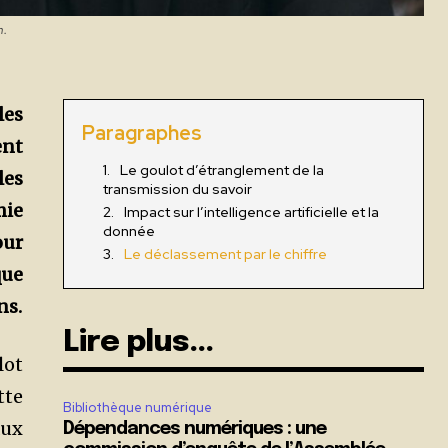
h.
les
Paragraphes
ent
Le goulot d’étranglement de la
les
transmission du savoir
mie
Impact sur l’intelligence artificielle et la
donnée
our
Le déclassement par le chiffre
que
ns.
Lire plus...
lot
tte
Bibliothèque numérique
aux
Dépendances numériques : une