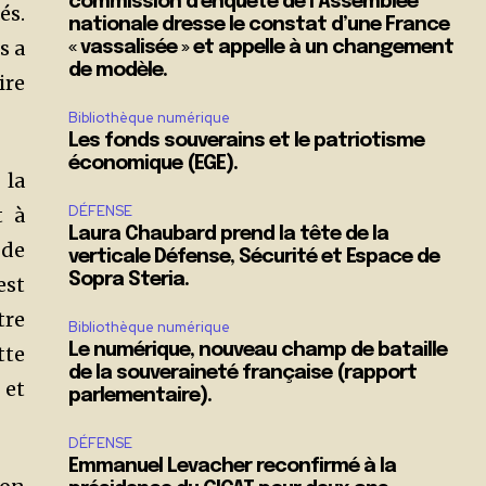
commission d’enquête de l’Assemblée
és.
nationale dresse le constat d’une France
s a
« vassalisée » et appelle à un changement
de modèle.
ire
Bibliothèque numérique
Les fonds souverains et le patriotisme
économique (EGE).
 la
DÉFENSE
t à
Laura Chaubard prend la tête de la
 de
verticale Défense, Sécurité et Espace de
Sopra Steria.
est
tre
Bibliothèque numérique
Le numérique, nouveau champ de bataille
tte
de la souveraineté française (rapport
 et
parlementaire).
DÉFENSE
Emmanuel Levacher reconfirmé à la