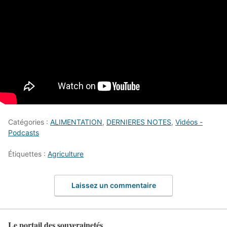
Catégories :
ALIMENTATION
,
DERNIERES NOTES
,
Vidéos -
Podcasts
Étiquettes :
Agriculture
Laissez un commentaire
Le portail des souverainetés